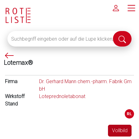
Suchbegriff
Suche
eingeben
abschi
oder
P
auf
Lotemax®
f
die
e
Lupe
i
klicken,
Firma
Dr. Gerhard Mann chem.-pharm. Fabrik Gm
l
um
bH
l
alle
Wirkstoff
Loteprednoletabonat
i
Fachinformationen
Stand
n
anzuzeigen
k
s
Vollbild