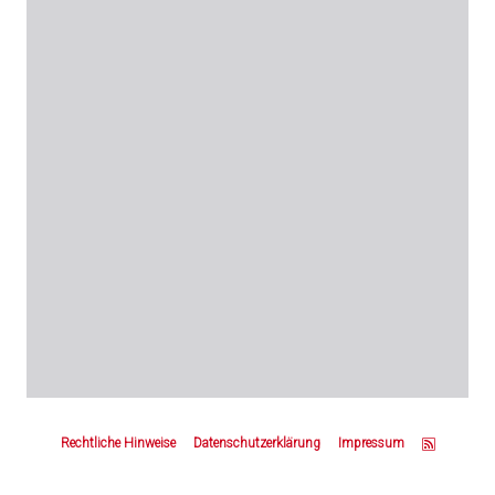
Z
u
Rechtliche Hinweise
Datenschutzerklärung
Impressum
m
S