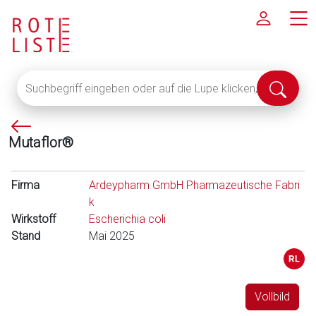
Suchbegriff
Suche
eingeben
abschi
oder
P
auf
Mutaflor®
f
die
e
Lupe
i
klicken,
Firma
Ardeypharm GmbH Pharmazeutische Fabri
l
um
k
l
alle
Wirkstoff
Escherichia coli
i
Fachinformationen
Stand
Mai 2025
n
anzuzeigen
k
s
Vollbild