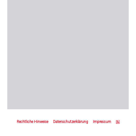
Z
u
Rechtliche Hinweise
Datenschutzerklärung
Impressum
m
S