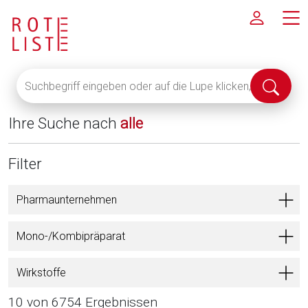
Suchbegriff
Suche
eingeben
abschi
oder
Ihre Suche nach
alle
auf
die
Lupe
Filter
klicken,
um
Pharmaunternehmen
alle
Fachinformationen
Mono-/Kombipräparat
anzuzeigen
Wirkstoffe
10 von 6754 Ergebnissen