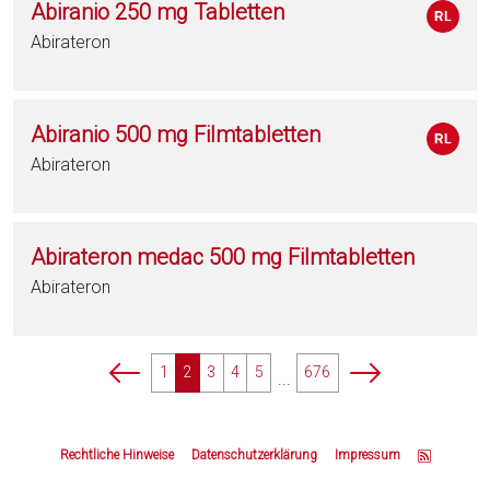
Abiranio 250 mg Tabletten
Abirateron
Abiranio 500 mg Filmtabletten
Abirateron
Abirateron medac 500 mg Filmtabletten
Abirateron
p
p
1
2
3
4
5
676
...
a
a
g
g
Z
i
i
u
Rechtliche Hinweise
Datenschutzerklärung
Impressum
n
n
m
a
a