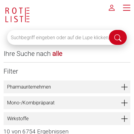
Suchbegriff
Suche
eingeben
abschi
oder
Ihre Suche nach
alle
auf
die
Lupe
Filter
klicken,
um
Pharmaunternehmen
alle
Fachinformationen
Mono-/Kombipräparat
anzuzeigen
Wirkstoffe
10 von 6754 Ergebnissen