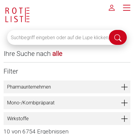
Suchbegriff
Suche
eingeben
abschi
oder
Ihre Suche nach
alle
auf
die
Lupe
Filter
klicken,
um
Pharmaunternehmen
alle
Fachinformationen
Mono-/Kombipräparat
anzuzeigen
Wirkstoffe
10 von 6754 Ergebnissen