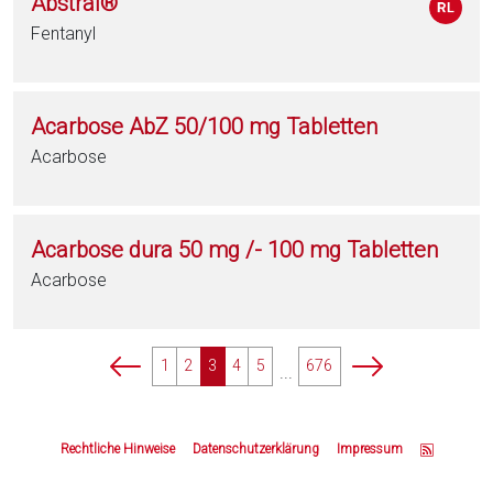
Abstral®
Fentanyl
Acarbose AbZ 50/100 mg Tabletten
Acarbose
Acarbose dura 50 mg /- 100 mg Tabletten
Acarbose
p
p
1
2
3
4
5
676
...
a
a
g
g
Z
i
i
u
Rechtliche Hinweise
Datenschutzerklärung
Impressum
n
n
m
a
a