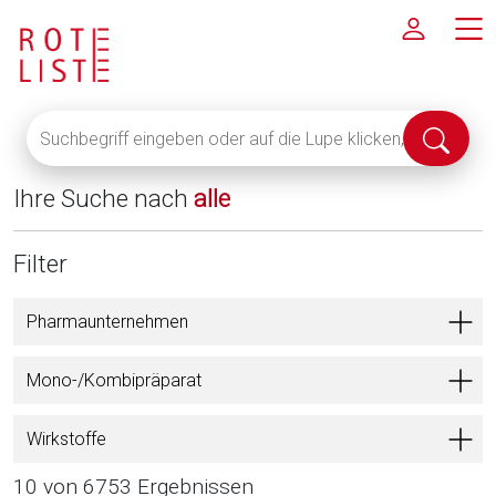
Suchbegriff
Suche
eingeben
abschi
oder
Ihre Suche nach
alle
auf
die
Lupe
Filter
klicken,
um
Pharmaunternehmen
alle
Fachinformationen
Mono-/Kombipräparat
anzuzeigen
Wirkstoffe
10 von 6753 Ergebnissen