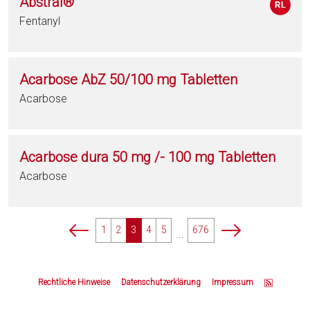
Abstral®
Fentanyl
Acarbose AbZ 50/100 mg Tabletten
Acarbose
Acarbose dura 50 mg /- 100 mg Tabletten
Acarbose
p
p
1
2
3
4
5
676
...
a
a
g
g
Z
i
i
u
Rechtliche Hinweise
Datenschutzerklärung
Impressum
n
n
m
a
a