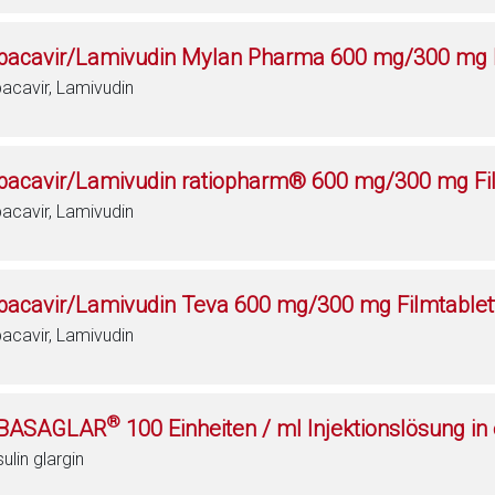
bacavir/Lamivudin Mylan Pharma 600 mg/300 mg F
acavir, Lamivudin
bacavir/Lamivudin ratiopharm® 600 mg/300 mg Fi
acavir, Lamivudin
bacavir/Lamivudin Teva 600 mg/300 mg Filmtablet
acavir, Lamivudin
®
BASAGLAR
100 Einheiten / ml Injektionslösung in
sulin glargin