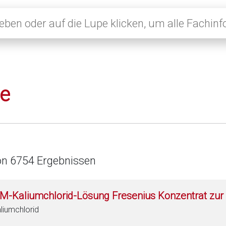
le
on 6754 Ergebnissen
 M-Kaliumchlorid-Lösung Fresenius Konzentrat zur 
liumchlorid