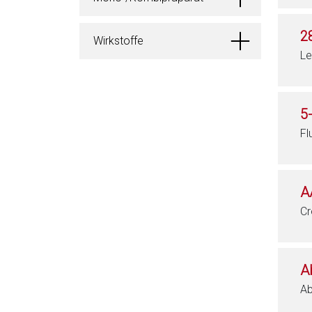
2
Wirkstoffe
Le
5
Fl
A
Cr
A
Ab