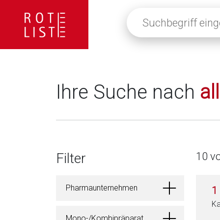
Suchbegriff
eingeben
oder
auf
die
Lupe
klicken,
Ihre Suche nach
al
um
alle
Fachinformationen
anzuzeigen
Filter
10 v
Pharmaunternehmen
1
Ka
Mono-/Kombipräparat