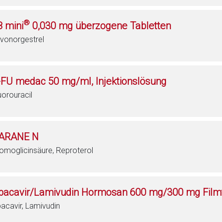
®
8 mini
0,030 mg überzogene Tabletten
vonorgestrel
-FU medac 50 mg/ml, Injektionslösung
uorouracil
ARANE N
omoglicinsäure, Reproterol
bacavir/Lamivudin Hormosan 600 mg/300 mg Filmt
acavir, Lamivudin