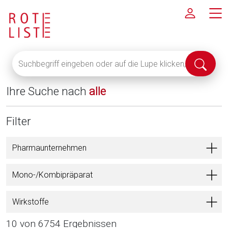
Suchbegriff
Suche
eingeben
abschi
oder
Ihre Suche nach
alle
auf
die
Lupe
Filter
klicken,
um
Pharmaunternehmen
alle
Fachinformationen
Mono-/Kombipräparat
anzuzeigen
Wirkstoffe
10 von 6754 Ergebnissen