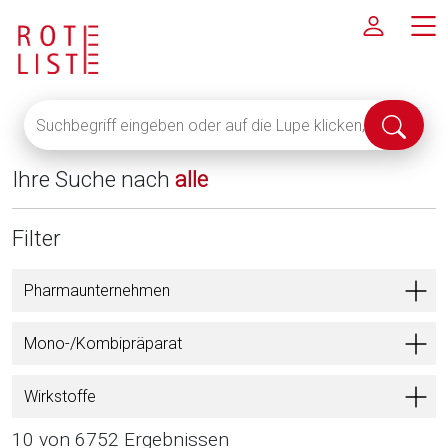
Suchbegriff
Suche
eingeben
abschi
oder
Ihre Suche nach
alle
auf
die
Lupe
Filter
klicken,
um
Pharmaunternehmen
alle
Fachinformationen
Mono-/Kombipräparat
anzuzeigen
Wirkstoffe
10 von 6752 Ergebnissen