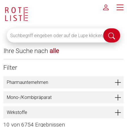
Suchbegriff
Suche
eingeben
abschi
oder
Ihre Suche nach
alle
auf
die
Lupe
Filter
klicken,
um
Pharmaunternehmen
alle
Fachinformationen
Mono-/Kombipräparat
anzuzeigen
Wirkstoffe
10 von 6754 Ergebnissen