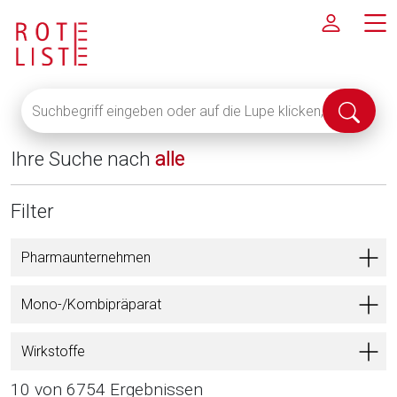
Suchbegriff
Suche
eingeben
abschi
oder
Ihre Suche nach
alle
auf
die
Lupe
Filter
klicken,
um
Pharmaunternehmen
alle
Fachinformationen
Mono-/Kombipräparat
anzuzeigen
Wirkstoffe
10 von 6754 Ergebnissen