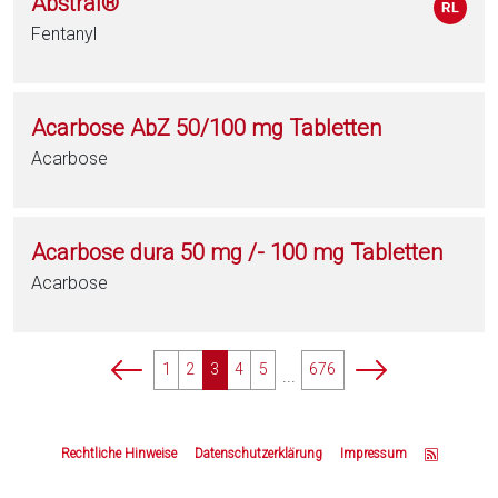
Abstral®
Fentanyl
Acarbose AbZ 50/100 mg Tabletten
Acarbose
Acarbose dura 50 mg /- 100 mg Tabletten
Acarbose
p
p
1
2
3
4
5
676
...
a
a
g
g
Z
i
i
u
Rechtliche Hinweise
Datenschutzerklärung
Impressum
n
n
m
a
a