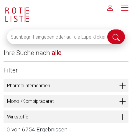
Suchbegriff
Suche
eingeben
abschi
oder
Ihre Suche nach
alle
auf
die
Lupe
Filter
klicken,
um
Pharmaunternehmen
alle
Fachinformationen
Mono-/Kombipräparat
anzuzeigen
Wirkstoffe
10 von 6754 Ergebnissen