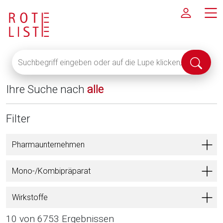
Suchbegriff
Suche
eingeben
abschi
oder
Ihre Suche nach
alle
auf
die
Lupe
Filter
klicken,
um
Pharmaunternehmen
alle
Fachinformationen
Mono-/Kombipräparat
anzuzeigen
Wirkstoffe
10 von 6753 Ergebnissen