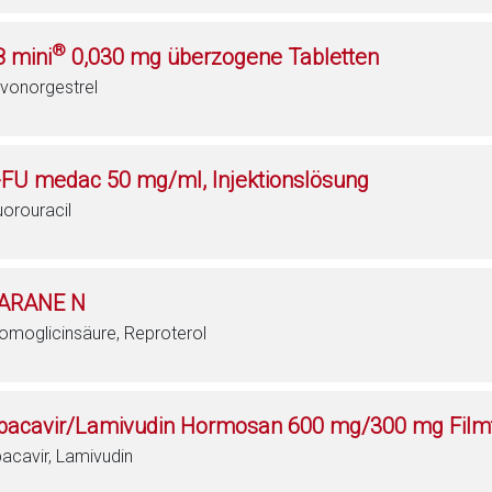
®
8 mini
0,030 mg überzogene Tabletten
vonorgestrel
-FU medac 50 mg/ml, Injektionslösung
uorouracil
ARANE N
omoglicinsäure, Reproterol
bacavir/Lamivudin Hormosan 600 mg/300 mg Filmt
acavir, Lamivudin