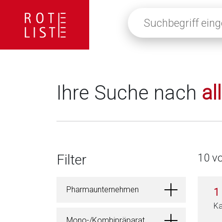
Suchbegriff
eingeben
oder
auf
die
Lupe
klicken,
Ihre Suche nach
al
um
alle
Fachinformationen
anzuzeigen
Filter
10 v
Pharmaunternehmen
1
Ka
Mono-/Kombipräparat