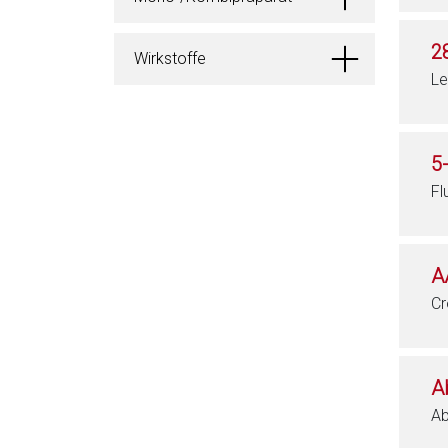
2
Wirkstoffe
Le
5
Fl
A
Cr
A
Ab