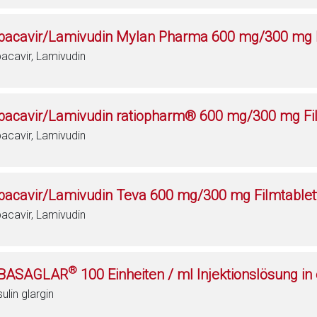
bacavir/Lamivudin Mylan Pharma 600 mg/300 mg F
acavir, Lamivudin
bacavir/Lamivudin ratiopharm® 600 mg/300 mg Fi
acavir, Lamivudin
bacavir/Lamivudin Teva 600 mg/300 mg Filmtablet
acavir, Lamivudin
®
BASAGLAR
100 Einheiten / ml Injektionslösung in
sulin glargin