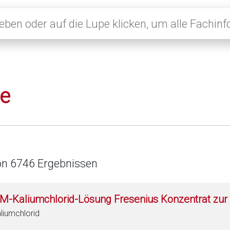
le
on 6746 Ergebnissen
 M-Kaliumchlorid-Lösung Fresenius Konzentrat zur 
liumchlorid