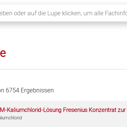
le
on 6754 Ergebnissen
 M-Kaliumchlorid-Lösung Fresenius Konzentrat zur 
liumchlorid