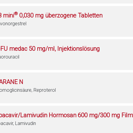
®
8 mini
0,030 mg überzogene Tabletten
vonorgestrel
-FU medac 50 mg/ml, Injektionslösung
uorouracil
ARANE N
omoglicinsäure, Reproterol
bacavir/Lamivudin Hormosan 600 mg/300 mg Filmt
acavir, Lamivudin