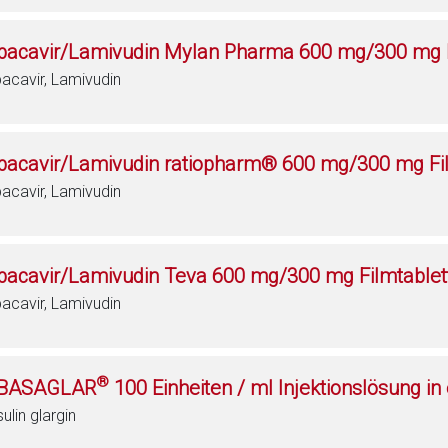
bacavir/Lamivudin Mylan Pharma 600 mg/300 mg F
acavir, Lamivudin
bacavir/Lamivudin ratiopharm® 600 mg/300 mg Fi
acavir, Lamivudin
bacavir/Lamivudin Teva 600 mg/300 mg Filmtablet
acavir, Lamivudin
®
BASAGLAR
100 Einheiten / ml Injektionslösung in
sulin glargin