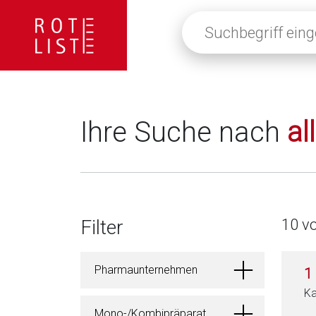
Suchbegriff
eingeben
oder
auf
die
Lupe
klicken,
Ihre Suche nach
al
um
alle
Fachinformationen
anzuzeigen
Filter
10 v
Pharmaunternehmen
1
Ka
Mono-/Kombipräparat