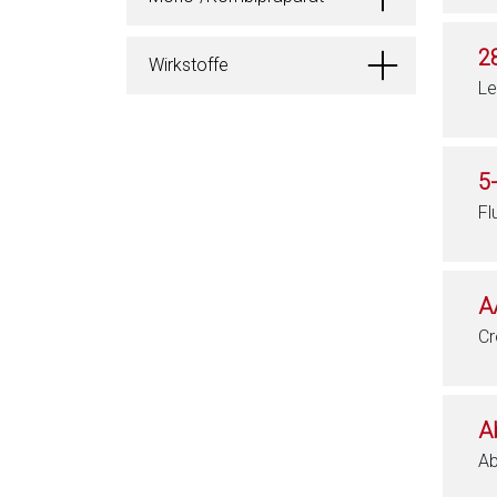
2
Wirkstoffe
Le
5
Fl
A
Cr
A
Ab