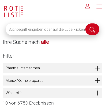
Suchbegriff
Suche
eingeben
abschi
oder
Ihre Suche nach
alle
auf
die
Lupe
Filter
klicken,
um
Pharmaunternehmen
alle
Fachinformationen
Mono-/Kombipräparat
anzuzeigen
Wirkstoffe
10 von 6753 Ergebnissen