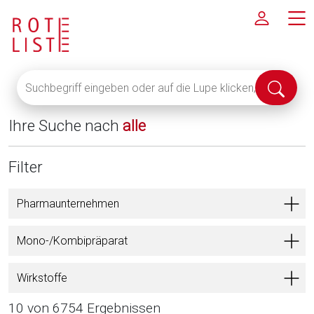
Suchbegriff
Suche
eingeben
abschi
oder
Ihre Suche nach
alle
auf
die
Lupe
Filter
klicken,
um
Pharmaunternehmen
alle
Fachinformationen
Mono-/Kombipräparat
anzuzeigen
Wirkstoffe
10 von 6754 Ergebnissen