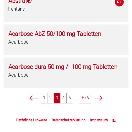
Abstral®
Fentanyl
Acarbose AbZ 50/100 mg Tabletten
Acarbose
Acarbose dura 50 mg /- 100 mg Tabletten
Acarbose
p
p
1
2
3
4
5
676
...
a
a
g
g
Z
i
i
u
Rechtliche Hinweise
Datenschutzerklärung
Impressum
n
n
m
a
a