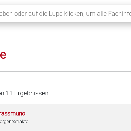
le
on 11 Ergebnissen
rassmuno
lergenextrakte