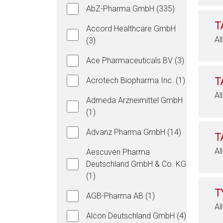
AbZ-Pharma GmbH (335)
T
Accord Healthcare GmbH
Al
(3)
Ace Pharmaceuticals BV (3)
Acrotech Biopharma Inc. (1)
T
Al
Admeda Arzneimittel GmbH
(1)
Advanz Pharma GmbH (14)
T
Al
Aescuven Pharma
Deutschland GmbH & Co. KG
(1)
T
AGB-Pharma AB (1)
Al
Alcon Deutschland GmbH (4)