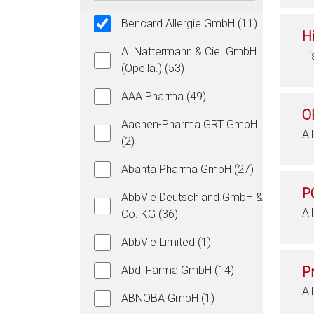
Bencard Allergie GmbH (11)
H
A. Nattermann & Cie. GmbH
Hi
(Opella.) (53)
AAA Pharma (49)
O
Aachen-Pharma GRT GmbH
Al
(2)
Abanta Pharma GmbH (27)
P
AbbVie Deutschland GmbH &
Al
Co. KG (36)
AbbVie Limited (1)
Abdi Farma GmbH (14)
P
Al
ABNOBA GmbH (1)