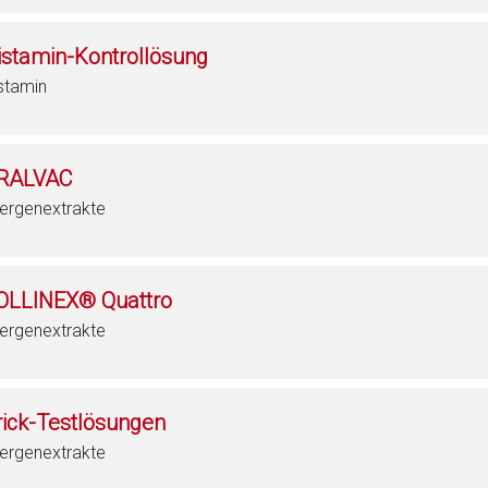
istamin-Kontrollösung
stamin
RALVAC
lergenextrakte
OLLINEX® Quattro
lergenextrakte
rick-Testlösungen
lergenextrakte