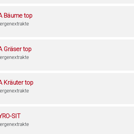
A Bäume top
lergenextrakte
A Gräser top
lergenextrakte
A Kräuter top
lergenextrakte
YRO-SIT
lergenextrakte