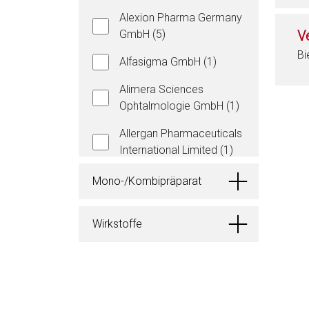
Alexion Pharma Germany
GmbH (5)
V
Bi
Alfasigma GmbH (1)
Alimera Sciences
Ophtalmologie GmbH (1)
Allergan Pharmaceuticals
International Limited (1)
Alliance Pharmaceuticals
Mono-/Kombipräparat
limited (1)
Almirall Hermal GmbH (65)
Wirkstoffe
Alnylam Germany GmbH (4)
Z
u
ALTAMEDICS GmbH (10)
m
Amarox Pharma GmbH (1)
S