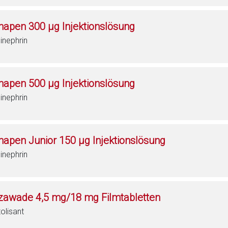
napen 300 μg Injektionslösung
inephrin
napen 500 µg Injektionslösung
inephrin
napen Junior 150 µg Injektionslösung
inephrin
zawade 4,5 mg/18 mg Filmtabletten
tolisant