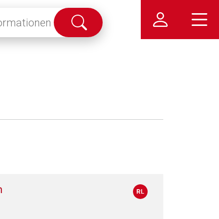
Suche
abschicken
n