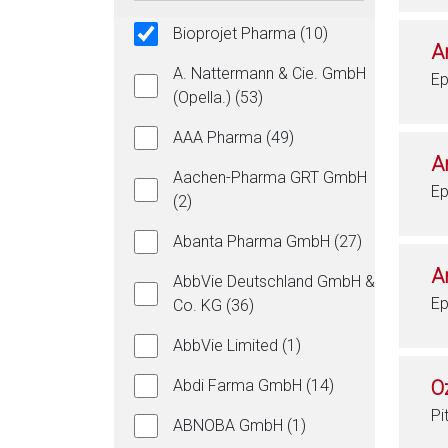
Bioprojet Pharma (10)
A
A. Nattermann & Cie. GmbH
Ep
(Opella.) (53)
AAA Pharma (49)
A
Aachen-Pharma GRT GmbH
Ep
(2)
Abanta Pharma GmbH (27)
A
AbbVie Deutschland GmbH &
Ep
Co. KG (36)
AbbVie Limited (1)
Abdi Farma GmbH (14)
O
Pi
ABNOBA GmbH (1)