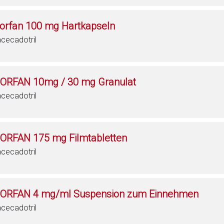
iorfan 100 mg Hartkapseln
cecadotril
IORFAN 10mg / 30 mg Granulat
cecadotril
IORFAN 175 mg Filmtabletten
cecadotril
IORFAN 4 mg/ml Suspension zum Einnehmen
cecadotril