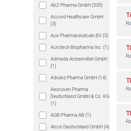
AbZ-Pharma GmbH (335)
T
Accord Healthcare GmbH
Ra
(3)
Ace Pharmaceuticals BV (3)
Acrotech Biopharma Inc. (1)
T
Ra
Admeda Arzneimittel GmbH
(1)
Advanz Pharma GmbH (14)
T
Ra
Aescuven Pharma
Deutschland GmbH & Co. KG
(1)
T
AGB-Pharma AB (1)
Ra
Alcon Deutschland GmbH (4)