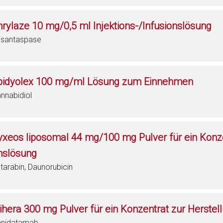
nrylaze 10 mg/0,5 ml Injektions-/Infusionslösung
isantaspase
pidyolex 100 mg/ml Lösung zum Einnehmen
nnabidiol
yxeos liposomal 44 mg/100 mg Pulver für ein Konzen
nslösung
tarabin, Daunorubicin
iihera 300 mg Pulver für ein Konzentrat zur Herstel
anidatamab