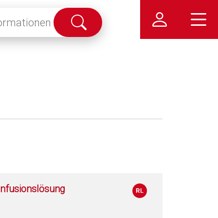
Suche
abschicken
Infusionslösung