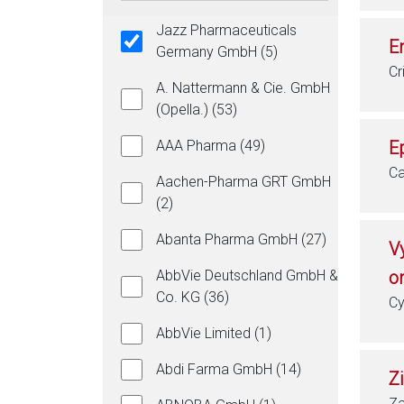
Jazz Pharmaceuticals
E
Germany GmbH (5)
Cr
A. Nattermann & Cie. GmbH
(Opella.) (53)
AAA Pharma (49)
E
Ca
Aachen-Pharma GRT GmbH
(2)
Abanta Pharma GmbH (27)
V
AbbVie Deutschland GmbH &
o
Co. KG (36)
Cy
AbbVie Limited (1)
Abdi Farma GmbH (14)
Z
Z