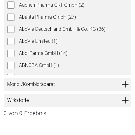
Aachen-Pharma GRT GmbH (2)
Abanta Pharma GmbH (27)
AbbVie Deutschland GmbH & Co. KG (36)
AbbVie Limited (1)
Abdi Farma GmbH (14)
ABNOBA GmbH (1)
AbZ-Pharma GmbH (335)
Mono-/Kombipräparat
Accord Healthcare GmbH (3)
Wirkstoffe
Ace Pharmaceuticals BV (3)
0 von 0 Ergebnis
Acrotech Biopharma Inc. (1)
Admeda Arzneimittel GmbH (1)
Z