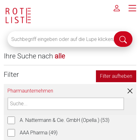
Suchbegriff
Suche
eingeben
abschi
oder
Ihre Suche nach
alle
auf
die
Lupe
Filter
Filter aufheben
klicken,
um
Pharmaunternehmen
alle
Fachinformationen
anzuzeigen
A. Nattermann & Cie. GmbH (Opella.) (53)
AAA Pharma (49)