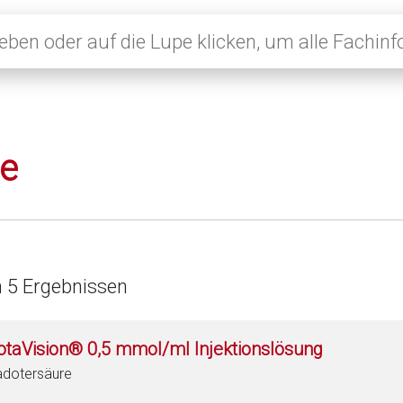
le
n 5 Ergebnissen
otaVision® 0,5 mmol/ml Injektionslösung
dotersäure