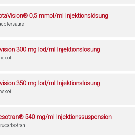
otaVision® 0,5 mmol/ml Injektionslösung
dotersäure
ovision 300 mg Iod/ml Injektionslösung
hexol
ovision 350 mg Iod/ml Injektionslösung
hexol
esotran® 540 mg/ml Injektionssuspension
rucarbotran