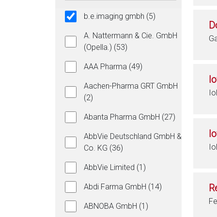
b.e.imaging gmbh (5)
D
A. Nattermann & Cie. GmbH
Ga
(Opella.) (53)
AAA Pharma (49)
I
Aachen-Pharma GRT GmbH
Io
(2)
Abanta Pharma GmbH (27)
I
AbbVie Deutschland GmbH &
Io
Co. KG (36)
AbbVie Limited (1)
Abdi Farma GmbH (14)
R
Fe
ABNOBA GmbH (1)