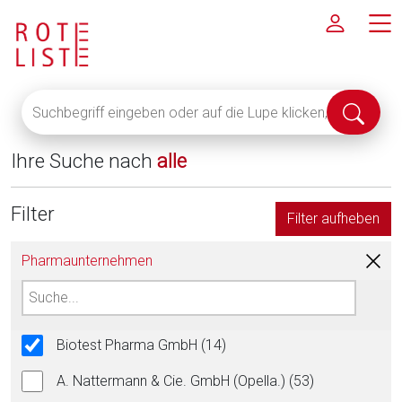
Suchbegriff
Suche
eingeben
abschi
oder
Ihre Suche nach
alle
auf
die
Lupe
Filter
Filter aufheben
klicken,
um
Pharmaunternehmen
alle
Fachinformationen
anzuzeigen
Biotest Pharma GmbH (14)
A. Nattermann & Cie. GmbH (Opella.) (53)