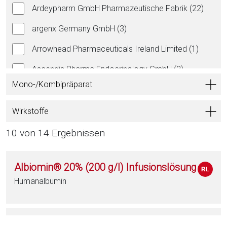
Ardeypharm GmbH Pharmazeutische Fabrik (22)
argenx Germany GmbH (3)
Arrowhead Pharmaceuticals Ireland Limited (1)
Ascendis Pharma Endocrinology GmbH (2)
Mono-/Kombipräparat
Aspargo Labs Italia S.R.L. (1)
Aspen Pharma Trading Ltd. (45)
Wirkstoffe
Astellas Pharma GmbH (14)
10 von 14 Ergebnissen
AstraZeneca GmbH (43)
Albiomin® 20% (200 g/l) Infusionslösung
Astro-Pharma GmbH (1)
Humanalbumin
Atnahs Pharma Denmark ApS (1)
axunio Pharma GmbH (43)
Albiomin® 5% (50 g/l) Infusionslösung