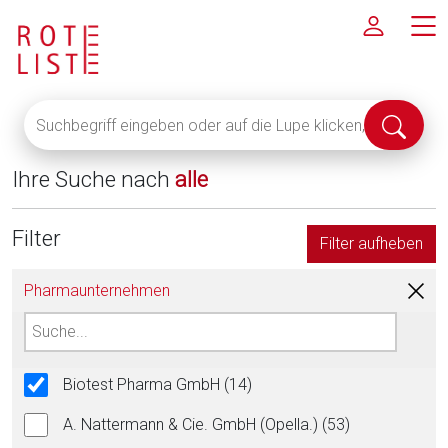
Suchbegriff
Suche
eingeben
abschi
oder
Ihre Suche nach
alle
auf
die
Lupe
Filter
Filter aufheben
klicken,
um
Pharmaunternehmen
alle
Fachinformationen
anzuzeigen
Biotest Pharma GmbH (14)
A. Nattermann & Cie. GmbH (Opella.) (53)