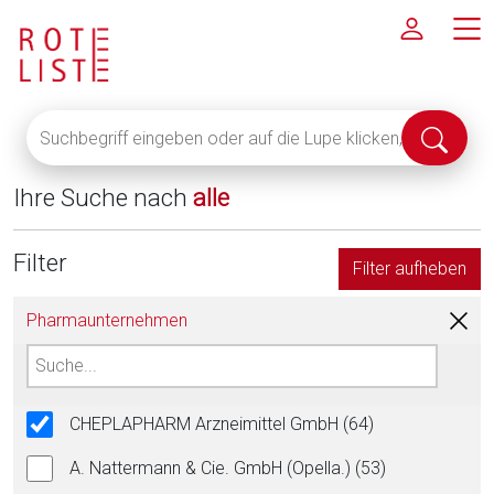
Suchbegriff
Suche
eingeben
abschi
oder
Ihre Suche nach
alle
auf
die
Lupe
Filter
Filter aufheben
klicken,
um
Pharmaunternehmen
alle
Fachinformationen
anzuzeigen
CHEPLAPHARM Arzneimittel GmbH (64)
A. Nattermann & Cie. GmbH (Opella.) (53)