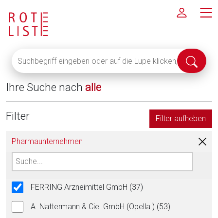
Suchbegriff
Suche
eingeben
abschi
oder
Ihre Suche nach
alle
auf
die
Lupe
Filter
Filter aufheben
klicken,
um
Pharmaunternehmen
alle
Fachinformationen
anzuzeigen
FERRING Arzneimittel GmbH (37)
A. Nattermann & Cie. GmbH (Opella.) (53)