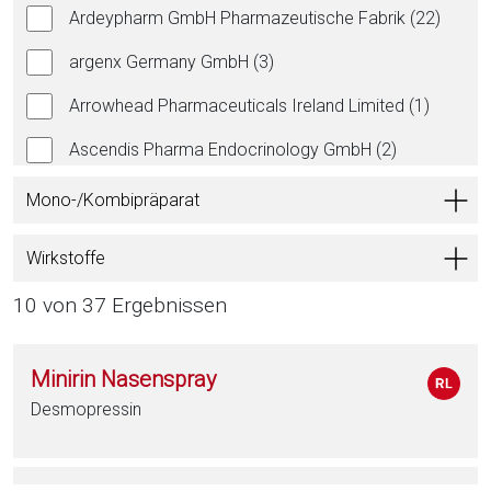
Ardeypharm GmbH Pharmazeutische Fabrik (22)
argenx Germany GmbH (3)
Arrowhead Pharmaceuticals Ireland Limited (1)
Ascendis Pharma Endocrinology GmbH (2)
Aspargo Labs Italia S.R.L. (1)
Mono-/Kombipräparat
Aspen Pharma Trading Ltd. (45)
Wirkstoffe
Astellas Pharma GmbH (14)
10 von 37 Ergebnissen
AstraZeneca GmbH (43)
Astro-Pharma GmbH (1)
Minirin Nasenspray
Desmopressin
Atnahs Pharma Denmark ApS (1)
axunio Pharma GmbH (43)