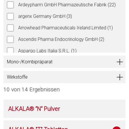
Ardeypharm GmbH Pharmazeutische Fabrik (22)
argenx Germany GmbH (3)
Arrowhead Pharmaceuticals Ireland Limited (1)
Ascendis Pharma Endocrinology GmbH (2)
Aspargo Labs Italia S.R.L. (1)
Mono-/Kombipräparat
Aspen Pharma Trading Ltd. (45)
Astellas Pharma GmbH (14)
Wirkstoffe
AstraZeneca GmbH (43)
10 von 14 Ergebnissen
Astro-Pharma GmbH (1)
ALKALA® “N“ Pulver
Atnahs Pharma Denmark ApS (1)
axunio Pharma GmbH (43)