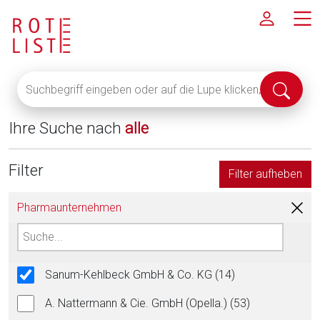
Suchbegriff
Suche
eingeben
abschi
oder
Ihre Suche nach
alle
auf
die
Lupe
Filter
Filter aufheben
klicken,
um
Pharmaunternehmen
alle
Fachinformationen
anzuzeigen
Sanum-Kehlbeck GmbH & Co. KG (14)
A. Nattermann & Cie. GmbH (Opella.) (53)