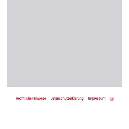
Z
u
Rechtliche Hinweise
Datenschutzerklärung
Impressum
m
S
e
i