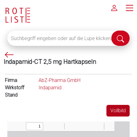
Suchbegriff
Suche
eingeben
abschi
oder
P
auf
Indapamid-CT 2,5 mg Hartkapseln
f
die
e
Lupe
i
klicken,
Firma
AbZ-Pharma GmbH
l
um
Wirkstoff
Indapamid
l
alle
Stand
i
Fachinformationen
n
anzuzeigen
Vollbild
k
s