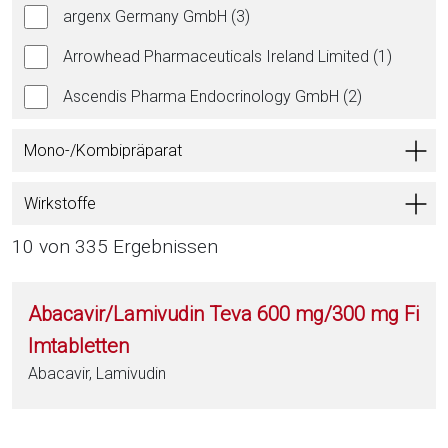
argenx Germany GmbH (3)
Arrowhead Pharmaceuticals Ireland Limited (1)
Ascendis Pharma Endocrinology GmbH (2)
Aspargo Labs Italia S.R.L. (1)
Mono-/Kombipräparat
Aspen Pharma Trading Ltd. (45)
Wirkstoffe
Astellas Pharma GmbH (14)
10 von 335 Ergebnissen
AstraZeneca GmbH (43)
Astro-Pharma GmbH (1)
Abacavir/Lamivudin Teva 600 mg/300 mg Fi
Atnahs Pharma Denmark ApS (1)
lmtabletten
Abacavir, Lamivudin
axunio Pharma GmbH (43)
Azurity Pharmaceuticals Ireland Limited (2)