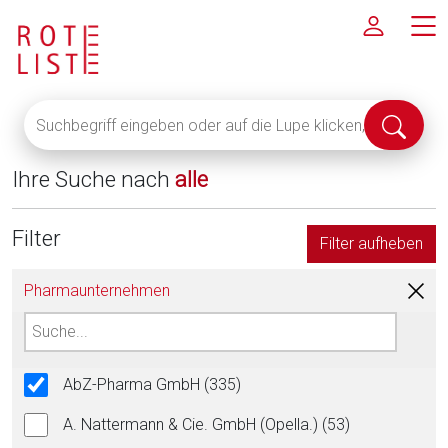
Suchbegriff
Suche
eingeben
abschi
oder
Ihre Suche nach
alle
auf
die
Lupe
Filter
Filter aufheben
klicken,
um
Pharmaunternehmen
alle
Fachinformationen
anzuzeigen
AbZ-Pharma GmbH (335)
A. Nattermann & Cie. GmbH (Opella.) (53)