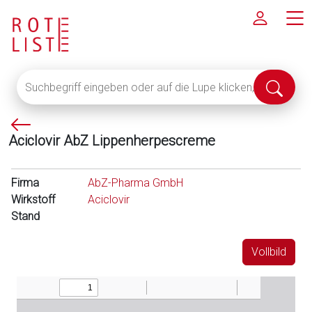
Suchbegriff
Suche
eingeben
abschi
oder
P
auf
Aciclovir AbZ Lippenherpescreme
f
die
e
Lupe
i
klicken,
Firma
AbZ-Pharma GmbH
l
um
Wirkstoff
Aciclovir
l
alle
Stand
i
Fachinformationen
n
anzuzeigen
Vollbild
k
s