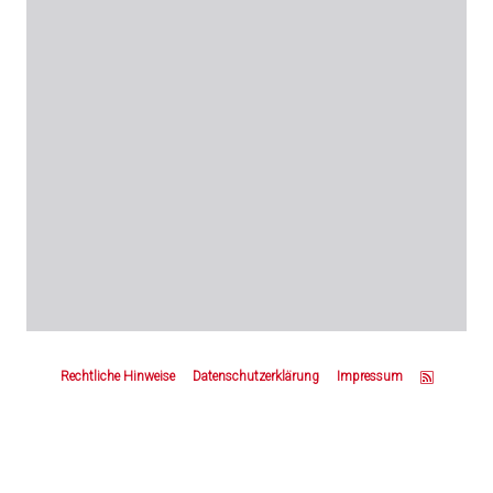
Z
u
Rechtliche Hinweise
Datenschutzerklärung
Impressum
m
S
e
i