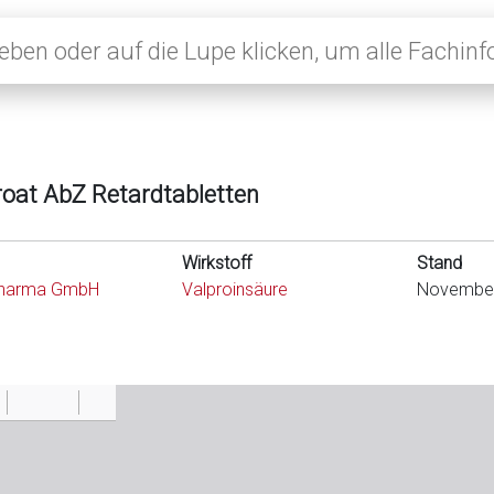
roat AbZ Retardtabletten
Wirkstoff
Stand
harma GmbH
Valproinsäure
Novembe