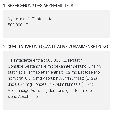
i
1. BEZEICHNUNG DES ARZNEIMITTELS
o
n
Ny­sta­tin acis Film­ta­blet­ten
a
500.000 I.E
l
s
P
2. QUALITATIVE UND QUANTITATIVE ZUSAMMENSETZUNG
D
F
1 Film­ta­blet­te enthält 500.000 I.E. Ny­sta­tin.
Sonstige Be­stand­tei­le mit bekannter Wirkung
: Eine Ny­
sta­tin acis Film­ta­blet­ten enthält 102 mg Lac­to­se-Mo­
no­hy­drat, 0,015 mg Azo­ru­bin Alu­mi­ni­um­salz (E122)
und 0,024 mg Pon­ceau 4R Alu­mi­ni­um­salz (E124).
Vollständige Auflistung der sonstigen Be­stand­tei­le,
siehe Abschnitt 6.1.