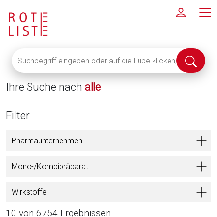
Suchbegriff
Suche
eingeben
abschi
oder
Ihre Suche nach
alle
auf
die
Lupe
Filter
klicken,
um
Pharmaunternehmen
alle
Fachinformationen
Mono-/Kombipräparat
anzuzeigen
Wirkstoffe
10 von 6754 Ergebnissen