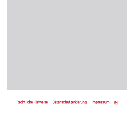
Z
u
Rechtliche Hinweise
Datenschutzerklärung
Impressum
m
S
e
i