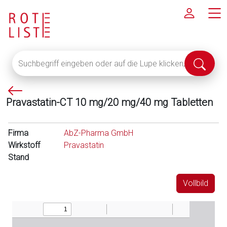
Suchbegriff
Suche
eingeben
abschi
oder
P
auf
Pravastatin-CT 10 mg/20 mg/40 mg Tabletten
f
die
e
Lupe
i
klicken,
Firma
AbZ-Pharma GmbH
l
um
Wirkstoff
Pravastatin
l
alle
Stand
i
Fachinformationen
n
anzuzeigen
Vollbild
k
s