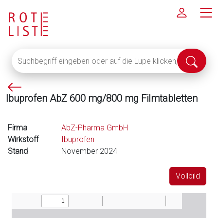
Suchbegriff
Suche
eingeben
abschi
oder
P
auf
Ibuprofen AbZ 600 mg/800 mg Filmtabletten
f
die
e
Lupe
i
klicken,
Firma
AbZ-Pharma GmbH
l
um
Wirkstoff
Ibuprofen
l
alle
Stand
November 2024
i
Fachinformationen
n
anzuzeigen
Vollbild
k
s