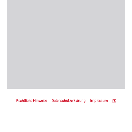
Z
u
Rechtliche Hinweise
Datenschutzerklärung
Impressum
m
S
e
i