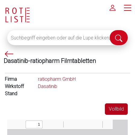
Suchbegriff
Suche
eingeben
abschi
oder
P
auf
Dasatinib-ratiopharm Filmtabletten
f
die
e
Lupe
i
klicken,
Firma
ratiopharm GmbH
l
um
Wirkstoff
Dasatinib
l
alle
Stand
i
Fachinformationen
n
anzuzeigen
Vollbild
k
s