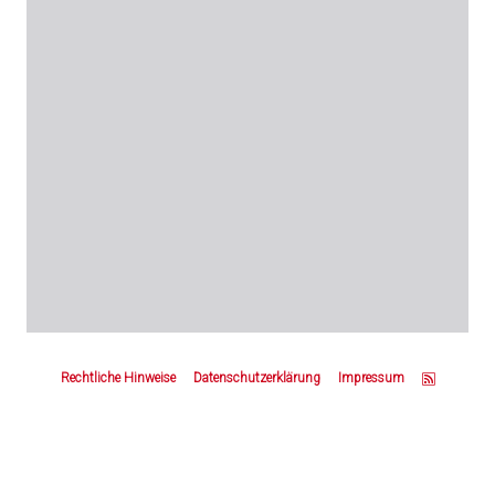
Z
u
Rechtliche Hinweise
Datenschutzerklärung
Impressum
m
S
e
i