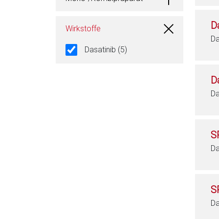
D
Wirkstoffe
Da
Dasatinib (5)
Da
Da
S
Da
S
Da