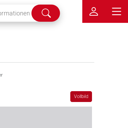
Suche
abschicken
r
Vollbild