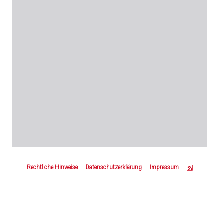
Z
u
Rechtliche Hinweise
Datenschutzerklärung
Impressum
m
S
e
i