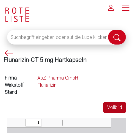
Suchbegriff
Suche
eingeben
abschi
oder
P
auf
Flunarizin-CT 5 mg Hartkapseln
f
die
e
Lupe
i
klicken,
Firma
AbZ-Pharma GmbH
l
um
Wirkstoff
Flunarizin
l
alle
Stand
i
Fachinformationen
n
anzuzeigen
Vollbild
k
s