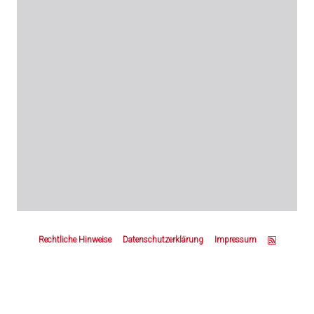
Z
u
Rechtliche Hinweise
Datenschutzerklärung
Impressum
m
S
e
i