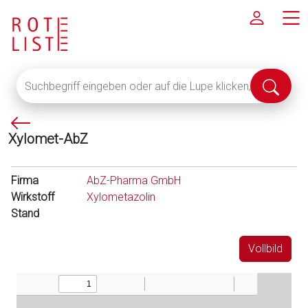
Suchbegriff
Suche
eingeben
abschi
oder
P
auf
Xylomet-AbZ
f
die
e
Lupe
i
klicken,
Firma
AbZ-Pharma GmbH
l
um
Wirkstoff
Xylometazolin
l
alle
Stand
i
Fachinformationen
n
anzuzeigen
Vollbild
k
s