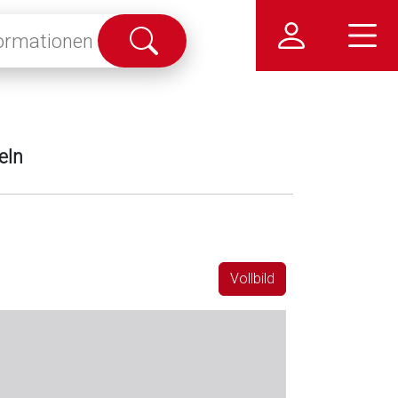
Suche
abschicken
eln
Vollbild