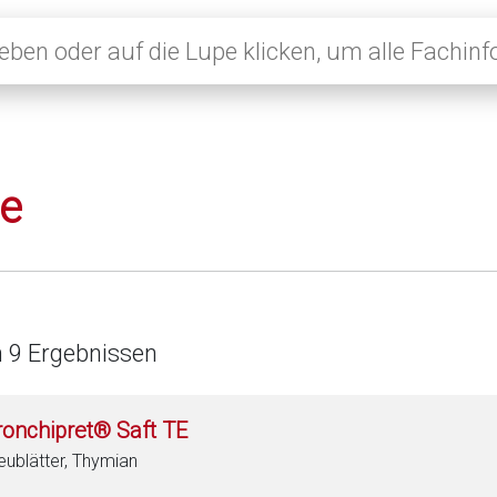
le
n 9 Ergebnissen
ronchipret® Saft TE
eublätter, Thymian