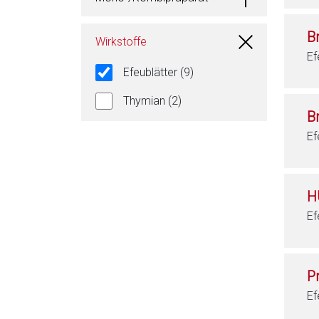
B
Wirkstoffe
Ef
Efeublätter (9)
Thymian (2)
B
Ef
H
Ef
P
Ef