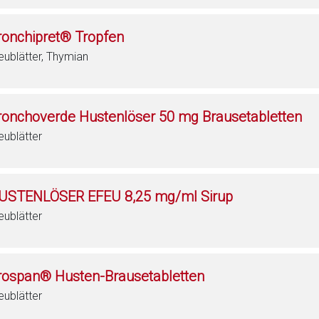
ronchipret® Tropfen
eublätter, Thymian
ronchoverde Hustenlöser 50 mg Brausetabletten
eublätter
USTENLÖSER EFEU 8,25 mg/ml Sirup
eublätter
rospan® Husten-Brausetabletten
eublätter