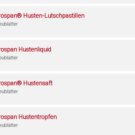
rospan® Husten-Lutschpastillen
eublätter
rospan Hustenliquid
eublätter
rospan® Hustensaft
eublätter
rospan Hustentropfen
eublätter