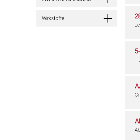
2
Wirkstoffe
Le
5
Fl
A
Cr
A
Ab