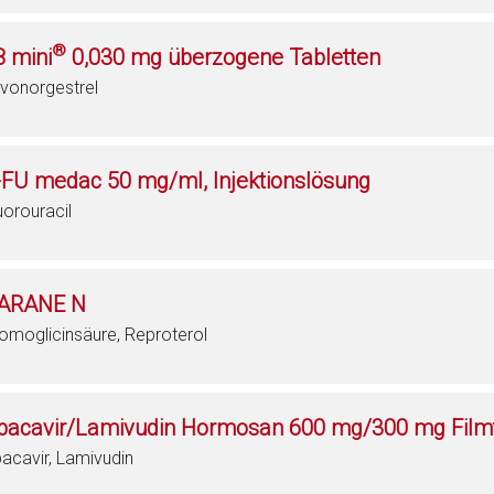
®
8 mini
0,030 mg überzogene Tabletten
vonorgestrel
-FU medac 50 mg/ml, Injektionslösung
uorouracil
ARANE N
omoglicinsäure, Reproterol
bacavir/Lamivudin Hormosan 600 mg/300 mg Filmt
acavir, Lamivudin