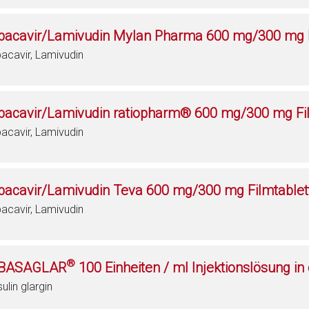
bacavir/Lamivudin Mylan Pharma 600 mg/300 mg F
acavir, Lamivudin
bacavir/Lamivudin ratiopharm® 600 mg/300 mg Fi
acavir, Lamivudin
bacavir/Lamivudin Teva 600 mg/300 mg Filmtablet
acavir, Lamivudin
®
BASAGLAR
100 Einheiten / ml Injektionslösung in
sulin glargin