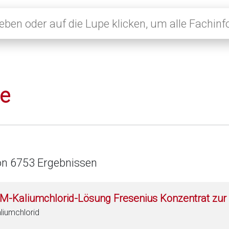
le
on 6753 Ergebnissen
 M-Kaliumchlorid-Lösung Fresenius Konzentrat zur 
liumchlorid