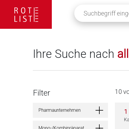
Suchbegriff
eingeben
oder
auf
die
Lupe
klicken,
Ihre Suche nach
al
um
alle
Fachinformationen
anzuzeigen
Filter
10 v
Pharmaunternehmen
1
Ka
Mono-/Kombipräparat