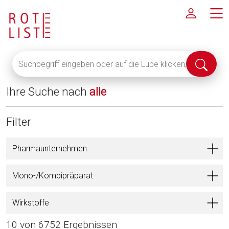
Suchbegriff
Suche
eingeben
abschi
oder
Ihre Suche nach
alle
auf
die
Lupe
Filter
klicken,
um
Pharmaunternehmen
alle
Fachinformationen
Mono-/Kombipräparat
anzuzeigen
Wirkstoffe
10 von 6752 Ergebnissen