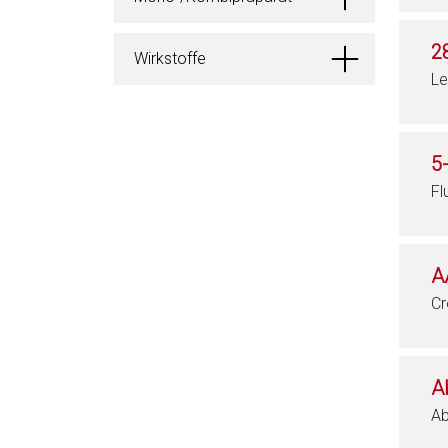
2
Wirkstoffe
Le
5
Fl
A
Cr
A
Ab