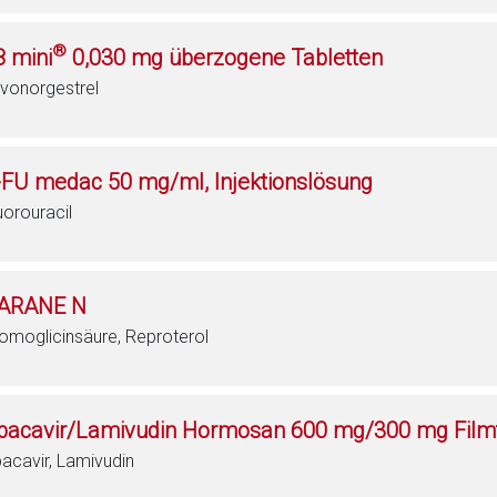
®
8 mini
0,030 mg überzogene Tabletten
vonorgestrel
-FU medac 50 mg/ml, Injektionslösung
uorouracil
ARANE N
omoglicinsäure, Reproterol
bacavir/Lamivudin Hormosan 600 mg/300 mg Filmt
acavir, Lamivudin