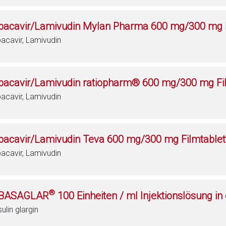
bacavir/Lamivudin Mylan Pharma 600 mg/300 mg F
acavir, Lamivudin
bacavir/Lamivudin ratiopharm® 600 mg/300 mg Fi
acavir, Lamivudin
bacavir/Lamivudin Teva 600 mg/300 mg Filmtablet
acavir, Lamivudin
®
BASAGLAR
100 Einheiten / ml Injektionslösung in
sulin glargin