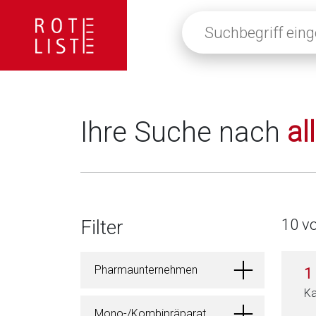
Suchbegriff
eingeben
oder
auf
die
Lupe
klicken,
Ihre Suche nach
al
um
alle
Fachinformationen
anzuzeigen
Filter
10 v
Pharmaunternehmen
1
Ka
Mono-/Kombipräparat