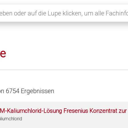
le
on 6754 Ergebnissen
 M-Kaliumchlorid-Lösung Fresenius Konzentrat zur 
liumchlorid