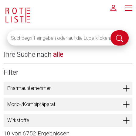
Suchbegriff
Suche
eingeben
abschi
oder
Ihre Suche nach
alle
auf
die
Lupe
Filter
klicken,
um
Pharmaunternehmen
alle
Fachinformationen
Mono-/Kombipräparat
anzuzeigen
Wirkstoffe
10 von 6752 Ergebnissen