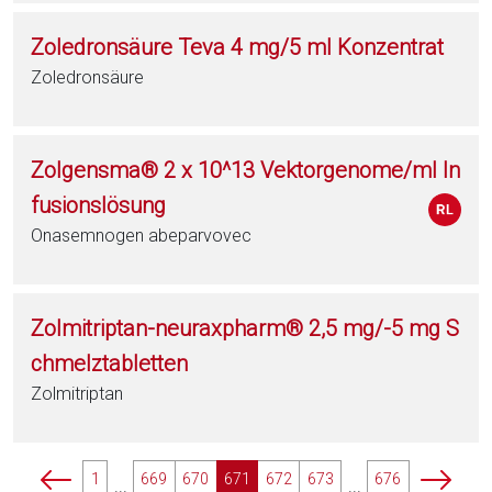
Zoledronsäure Teva 4 mg/5 ml Konzentrat
Zoledronsäure
Zolgensma® 2 x 10^13 Vektorgenome/ml In
fusionslösung
Onasemnogen abeparvovec
Zolmitriptan-neuraxpharm® 2,5 mg/-5 mg S
chmelztabletten
Zolmitriptan
p
p
1
669
670
671
672
673
676
...
...