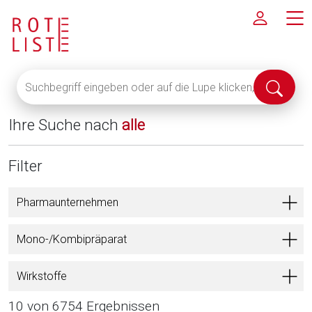
Suchbegriff
Suche
eingeben
abschi
oder
Ihre Suche nach
alle
auf
die
Lupe
Filter
klicken,
um
Pharmaunternehmen
alle
Fachinformationen
Mono-/Kombipräparat
anzuzeigen
Wirkstoffe
10 von 6754 Ergebnissen