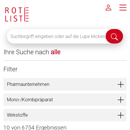
Suchbegriff
Suche
eingeben
abschi
oder
Ihre Suche nach
alle
auf
die
Lupe
Filter
klicken,
um
Pharmaunternehmen
alle
Fachinformationen
Mono-/Kombipräparat
anzuzeigen
Wirkstoffe
10 von 6754 Ergebnissen