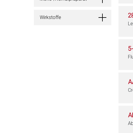
2
Wirkstoffe
Le
5
Fl
A
Cr
A
Ab