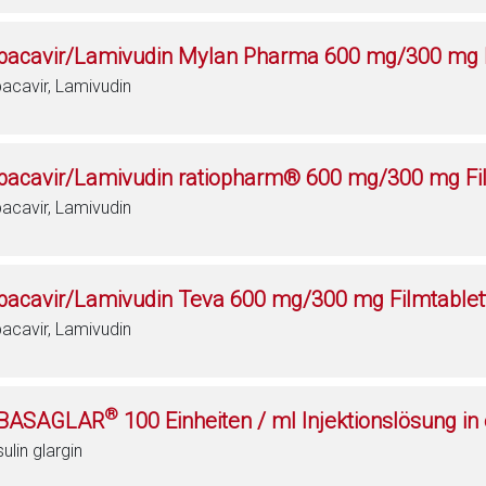
bacavir/Lamivudin Mylan Pharma 600 mg/300 mg F
acavir, Lamivudin
bacavir/Lamivudin ratiopharm® 600 mg/300 mg Fi
acavir, Lamivudin
bacavir/Lamivudin Teva 600 mg/300 mg Filmtablet
acavir, Lamivudin
®
BASAGLAR
100 Einheiten / ml Injektionslösung in
sulin glargin