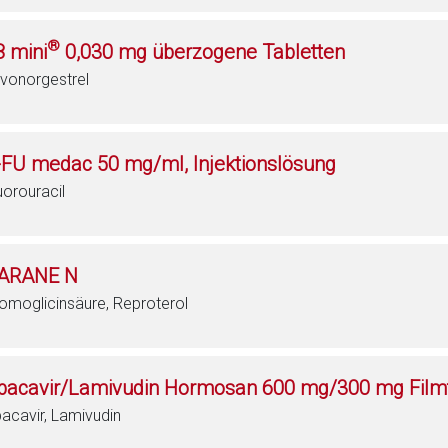
®
8 mini
0,030 mg überzogene Tabletten
vonorgestrel
-FU medac 50 mg/ml, Injektionslösung
uorouracil
ARANE N
omoglicinsäure, Reproterol
bacavir/Lamivudin Hormosan 600 mg/300 mg Filmt
acavir, Lamivudin