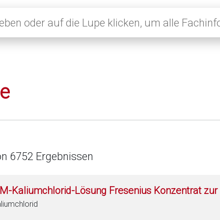
le
on 6752 Ergebnissen
 M-Kaliumchlorid-Lösung Fresenius Konzentrat zur 
liumchlorid