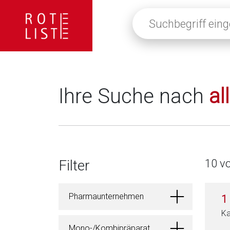
Suchbegriff
eingeben
oder
auf
die
Lupe
klicken,
Ihre Suche nach
al
um
alle
Fachinformationen
anzuzeigen
Filter
10 v
Pharmaunternehmen
1
Ka
Mono-/Kombipräparat